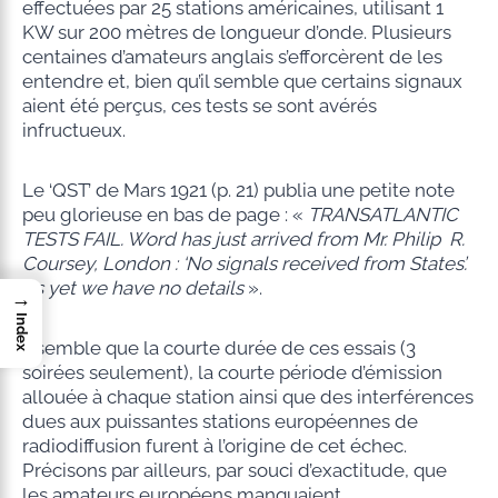
effectuées par 25 stations américaines, utilisant 1
KW sur 200 mètres de longueur d’onde. Plusieurs
centaines d’amateurs anglais s’efforcèrent de les
entendre et, bien qu’il semble que certains signaux
aient été perçus, ces tests se sont avérés
infructueux.
Le ‘QST’ de Mars 1921 (p. 21) publia une petite note
peu glorieuse en bas de page : «
TRANSATLANTIC
TESTS FAIL.
Word has just arrived from Mr. Philip R.
Coursey, London : ‘No signals received from States’.
As yet we have no
details
».
→
Index
Il semble que la courte durée de ces essais (3
soirées seulement), la courte période d’émission
allouée à chaque station ainsi que des interférences
dues aux puissantes stations européennes de
radiodiffusion furent à l’origine de cet échec.
Précisons par ailleurs, par souci d’exactitude, que
les amateurs européens manquaient