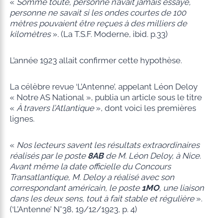
«
Somme toute, personne n’avait jamais essayé,
personne ne savait si les ondes courtes de 100
mètres pouvaient être reçues à des milliers de
kilomètres
». (La T.S.F. Moderne, ibid. p.33)
L’année 1923 allait confirmer cette hypothèse.
La célèbre revue ‘L’Antenne’, appelant Léon Deloy
« Notre AS National », publia un article sous le titre
«
À travers l’Atlantique
», dont voici les premières
lignes.
«
Nos lecteurs savent les résultats extraordinaires
réalisés par le poste
8AB
de M. Léon Deloy, à Nice.
Avant même la date officielle du Concours
Transatlantique, M. Deloy a réalisé avec son
correspondant américain, le poste
1MO
, une liaison
dans les deux sens, tout à fait stable et régulière
».
(‘L’Antenne’ N°38, 19/12/1923, p. 4)