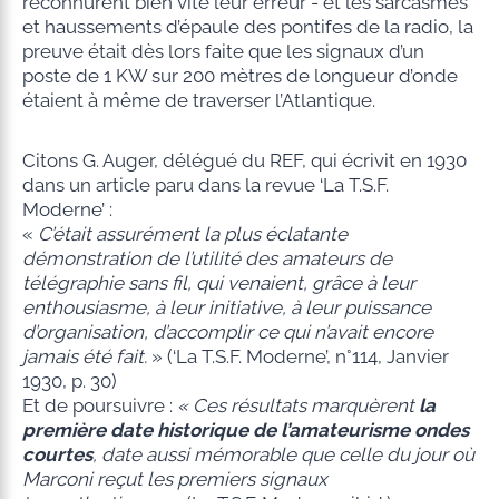
reconnurent bien vite leur erreur - et les sarcasmes
et haussements d’épaule des pontifes de la radio, la
preuve était dès lors faite que les signaux d’un
poste de 1 KW sur 200 mètres de longueur d’onde
étaient à même de traverser l’Atlantique.
Citons G. Auger, délégué du REF, qui écrivit en 1930
dans un article paru dans la revue ‘La T.S.F.
Moderne’ :
«
C’était assurément la plus éclatante
démonstration de l’utilité des amateurs de
télégraphie sans fil, qui venaient, grâce à leur
enthousiasme, à leur initiative, à leur puissance
d’organisation, d’accomplir ce qui n’avait encore
jamais été fait.
» (‘La T.S.F. Moderne’, n°114, Janvier
1930, p. 30)
Et de poursuivre :
« Ces résultats marquèrent
la
première date historique de
l’amateurisme ondes
courtes
, date aussi mémorable que celle du jour où
Marconi reçut les premiers signaux