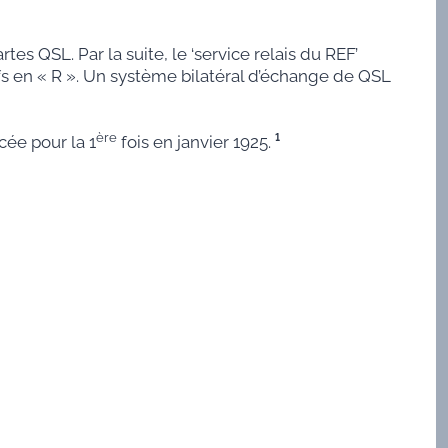
es QSL. Par la suite, le ‘service relais du REF’
fs en « R ». Un système bilatéral d’échange de QSL
ère
cée pour la 1
fois en janvier 1925.
¹