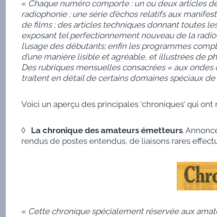
«
Chaque numéro comporte : un ou deux articles de 
radiophonie ; une série d’échos relatifs aux manifest
de films ; des articles techniques donnant toutes l
exposant tel perfectionnement nouveau de la radiote
l’usage des débutants; enfin les programmes comple
d’une manière lisible et agréable, et illustrées de 
Des rubriques mensuelles consacrées « aux ondes cour
traitent en détail de certains domaines spéciaux d
Voici un aperçu des principales ‘chroniques’ qui ont
◊
La chronique des amateurs émetteurs
. Annoncé
rendus de postes entendus, de liaisons rares effec
«
Cette chronique spécialement réservée aux amate