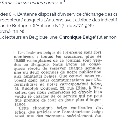
he l’émission sur ondes courtes
».
³
es 8 », L’Antenne disposait d’un service d’échange des cart
récepteurs’ auxquels L’Antenne avait attribué des indicati
Grande Bretagne. (L’Antenne N°171 du 4/7/1926)
erché, f8BN)
x lecteurs en Belgique, une ‘
Chronique
Belge
’ fut annon