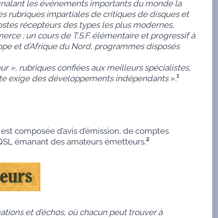
signalant les événements importants du monde la
es rubriques impartiales de critiques de disques et
postes récepteurs des types les plus modernes,
ce ; un cours de T.S.F. élémentaire et progressif à
urope et d’Afrique du Nord, programmes disposés
r », rubriques confiées aux meilleurs spécialistes,
ssante exige des développements indépendants
»
.
¹
e est composée d’avis d’émission, de comptes
es QSL émanant des amateurs émetteurs.
²
ions et d’échos, où chacun peut trouver à