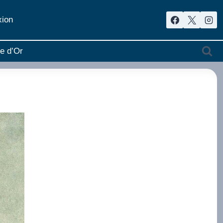
ion
re d’Or