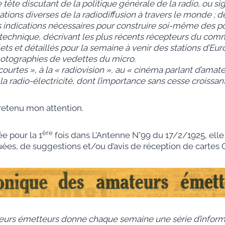
tête discutant de la politique générale de la radio, ou 
ations diverses de la radiodiffusion à travers le monde ; d
es indications nécessaires pour construire soi-même des 
chnique, décrivant les plus récents récepteurs du commer
ts et détaillés pour la semaine à venir des stations d’E
photographies de vedettes du micro.
tes », à la « radiovision », au « cinéma parlant d’amateu
e la radio-électricité, dont l’importance sans cesse croi
 retenu mon attention.
ère
e pour la 1
fois dans L’Antenne N°99 du 17/2/1925, ell
tuées, de suggestions et/ou d’avis de réception de cart
urs émetteurs donne chaque semaine une série d’informat