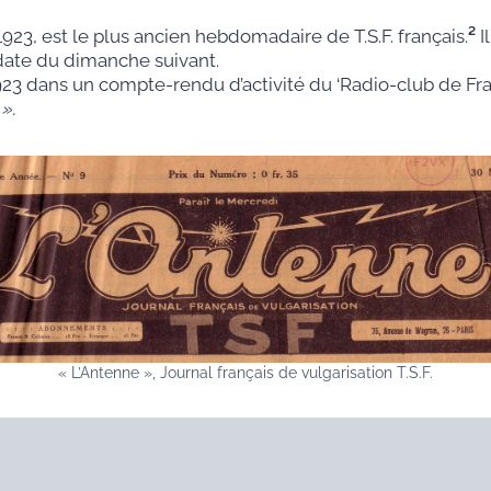
1923, est le plus ancien hebdomadaire de T.S.F. français.
²
I
 date du dimanche suivant.
1923 dans un compte-rendu d’activité du ‘Radio-club de F
».
« L’Antenne », Journal français de vulgarisation T.S.F.