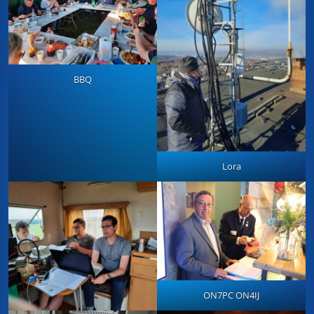
BBQ
Lora
ON7PC ON4IJ