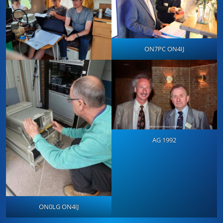
ON7PC ON4IJ
AG 1992
ON0LG ON4IJ