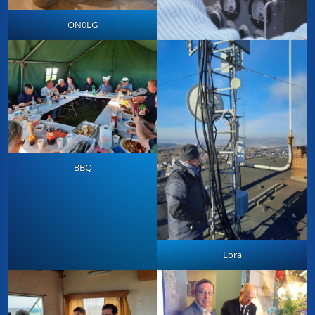
ON0LG
BBQ
Lora