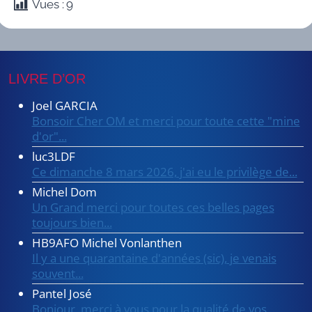
Vues :
9
LIVRE D’OR
Joel GARCIA
Bonsoir Cher OM et merci pour toute cette "mine
d'or"...
luc3LDF
Ce dimanche 8 mars 2026, j'ai eu le privilège de...
Michel Dom
Un Grand merci pour toutes ces belles pages
toujours bien...
HB9AFO Michel Vonlanthen
Il y a une quarantaine d'années (sic), je venais
souvent...
Pantel José
Bonjour, merci à vous pour la qualité de vos