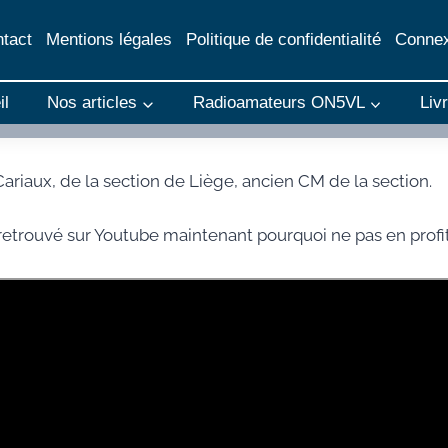
tact
Mentions légales
Politique de confidentialité
Connex
il
Nos articles
Radioamateurs ON5VL
Liv
riaux, de la section de Liège, ancien CM de la section.
 retrouvé sur Youtube maintenant pourquoi ne pas en profit