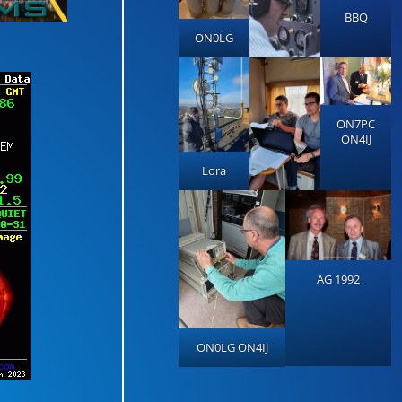
BBQ
ON0LG
ON7PC
ON4IJ
Lora
AG 1992
ON0LG ON4IJ