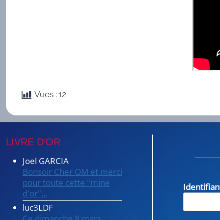
Vues :
12
LIVRE D’OR
Joel GARCIA
Bonsoir Cher OM et merci
pour toute cette "mine
Identifia
d'or"...
luc3LDF
Ce dimanche 8 mars