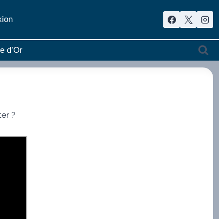
ion
re d’Or
er ?