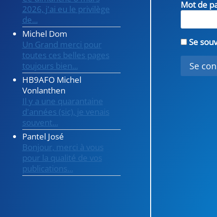
Mot de p
2026, j'ai eu le privilège
de...
Michel Dom
Se souv
Un Grand merci pour
toutes ces belles pages
toujours bien...
HB9AFO Michel
Vonlanthen
Il y a une quarantaine
d'années (sic), je venais
souvent...
Pantel José
Bonjour, merci à vous
pour la qualité de vos
publications...