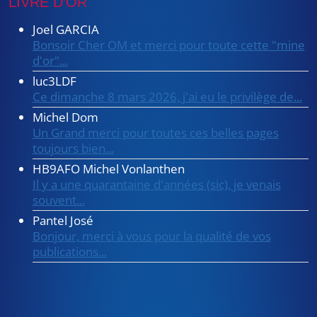
LIVRE D’OR
Joel GARCIA
Bonsoir Cher OM et merci pour toute cette "mine
d'or"...
luc3LDF
Ce dimanche 8 mars 2026, j'ai eu le privilège de...
Michel Dom
Un Grand merci pour toutes ces belles pages
toujours bien...
HB9AFO Michel Vonlanthen
Il y a une quarantaine d'années (sic), je venais
souvent...
Pantel José
Bonjour, merci à vous pour la qualité de vos
publications...