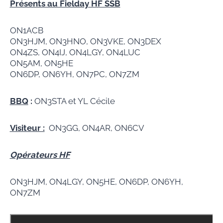
Présents au Fielday HF SSB
ON1ACB
ON3HJM, ON3HNO, ON3VKE, ON3DEX
ON4ZS, ON4IJ, ON4LGY, ON4LUC
ON5AM, ON5HE
ON6DP, ON6YH, ON7PC, ON7ZM
BBQ
:
ON3STA et YL Cécile
Visiteur :
ON3GG, ON4AR, ON6CV
Opérateurs HF
ON3HJM, ON4LGY, ON5HE, ON6DP, ON6YH,
ON7ZM