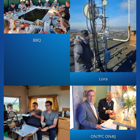
BBQ
Lora
ON7PC ON4IJ