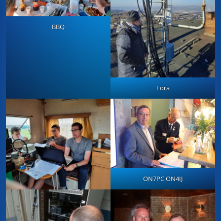
BBQ
Lora
ON7PC ON4IJ