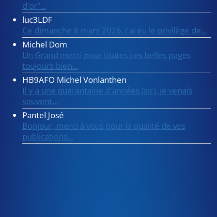
d'or"...
luc3LDF
Ce dimanche 8 mars 2026, j'ai eu le privilège de...
Michel Dom
Un Grand merci pour toutes ces belles pages
toujours bien...
HB9AFO Michel Vonlanthen
Il y a une quarantaine d'années (sic), je venais
souvent...
Pantel José
Bonjour, merci à vous pour la qualité de vos
publications...