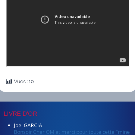
Vues :
10
LIVRE D’OR
Joel GARCIA
Bonsoir Cher OM et merci pour toute cette "mine