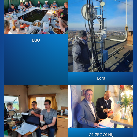
BBQ
Lora
ON7PC ON4IJ