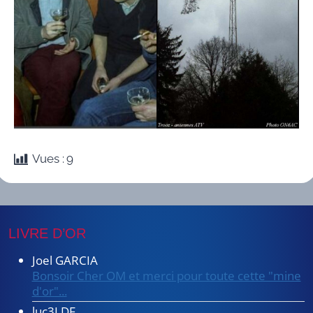
Vues :
9
LIVRE D’OR
Joel GARCIA
Bonsoir Cher OM et merci pour toute cette "mine
d'or"...
luc3LDF