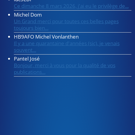
Ce dimanche 8 mars 2026, j'ai eu le privilège de...
Michel Dom
Un Grand merci pour toutes ces belles pages
toujours bien...
HB9AFO Michel Vonlanthen
Il y a une quarantaine d'années (sic), je venais
souvent...
Pantel José
Bonjour, merci à vous pour la qualité de vos
publications...