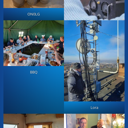
ON0LG
BBQ
Lora