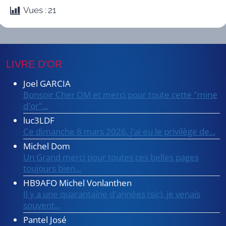
Vues :
21
LIVRE D’OR
Joel GARCIA
Bonsoir Cher OM et merci pour toute cette "mine
d'or"...
luc3LDF
Ce dimanche 8 mars 2026, j'ai eu le privilège de...
Michel Dom
Un Grand merci pour toutes ces belles pages
toujours bien...
HB9AFO Michel Vonlanthen
Il y a une quarantaine d'années (sic), je venais
souvent...
Pantel José