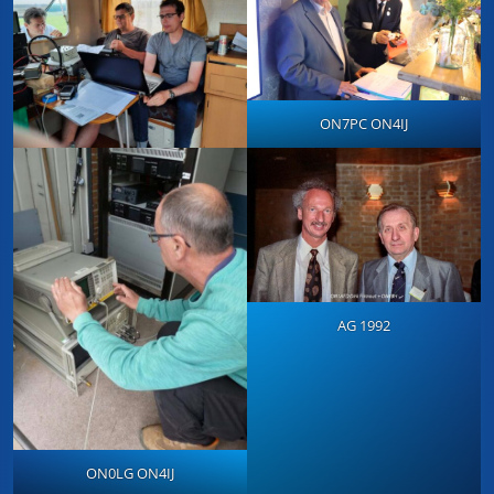
ON7PC ON4IJ
AG 1992
ON0LG ON4IJ