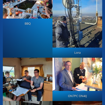
BBQ
Lora
ON7PC ON4IJ