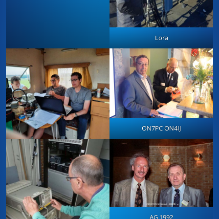
Lora
ON7PC ON4IJ
AG 1992