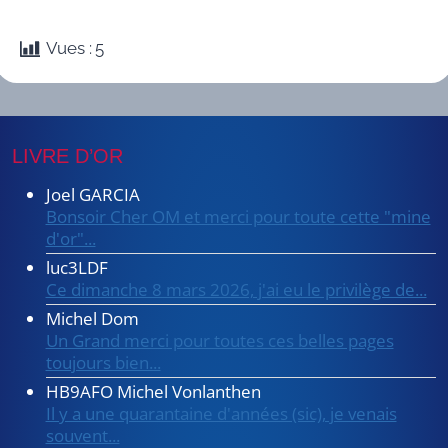
Vues :
5
LIVRE D’OR
Joel GARCIA
Bonsoir Cher OM et merci pour toute cette "mine
d'or"...
luc3LDF
Ce dimanche 8 mars 2026, j'ai eu le privilège de...
Michel Dom
Un Grand merci pour toutes ces belles pages
toujours bien...
HB9AFO Michel Vonlanthen
Il y a une quarantaine d'années (sic), je venais
souvent...