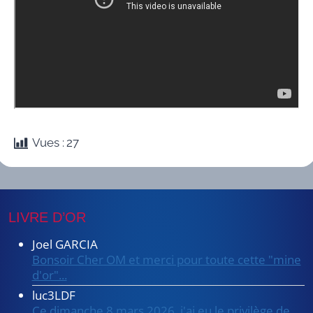
Vues :
27
LIVRE D’OR
Joel GARCIA
Bonsoir Cher OM et merci pour toute cette "mine
d'or"...
luc3LDF
Ce dimanche 8 mars 2026, j'ai eu le privilège de...