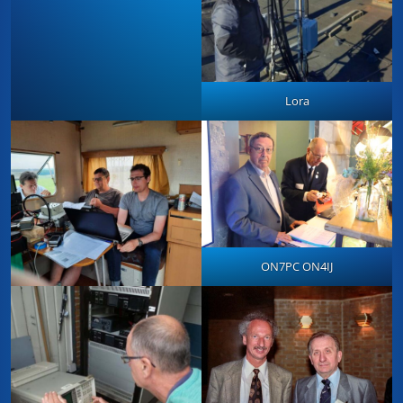
Lora
ON7PC ON4IJ