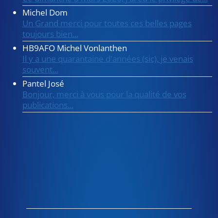
Michel Dom
Un Grand merci pour toutes ces belles pages
toujours bien...
HB9AFO Michel Vonlanthen
Il y a une quarantaine d'années (sic), je venais
souvent...
Pantel José
Bonjour, merci à vous pour la qualité de vos
publications...