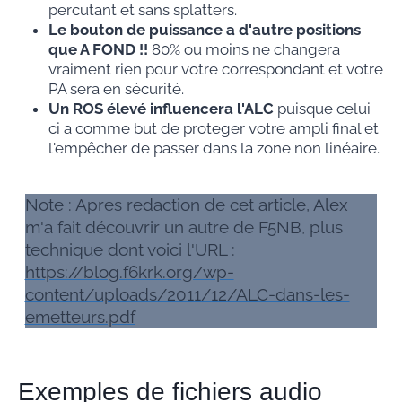
percutant et sans splatters.
Le bouton de puissance a d'autre positions
que A FOND !!
80% ou moins ne changera
vraiment rien pour votre correspondant et votre
PA sera en sécurité.
Un ROS élevé influencera l'ALC
puisque celui
ci a comme but de proteger votre ampli final et
l'empêcher de passer dans la zone non linéaire.
Note : Apres redaction de cet article, Alex
m'a fait découvrir un autre de F5NB, plus
technique dont voici l'URL :
https://blog.f6krk.org/wp-
content/uploads/2011/12/ALC-dans-les-
emetteurs.pdf
Exemples de fichiers audio