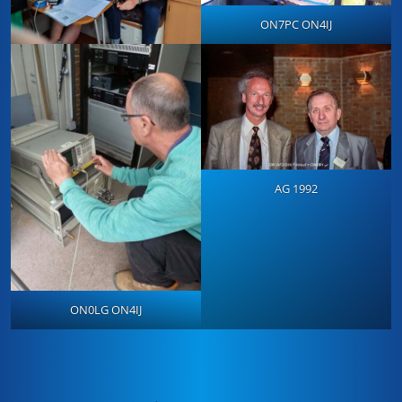
ON7PC ON4IJ
AG 1992
ON0LG ON4IJ