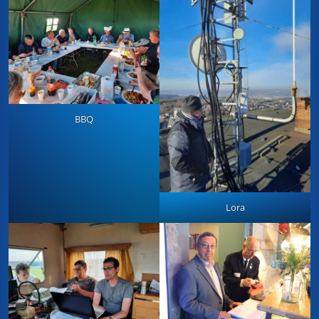
BBQ
Lora