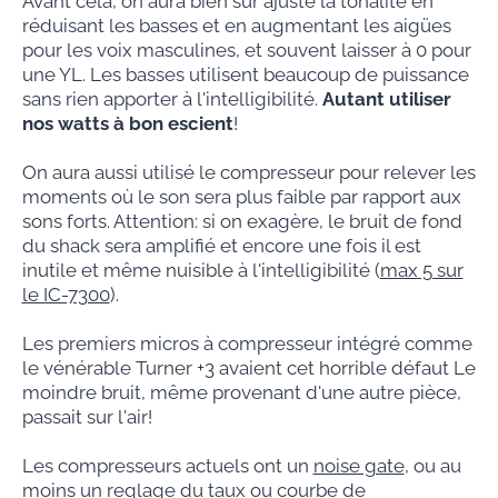
Avant celà, on aura bien sur ajusté la tonalité en
réduisant les basses et en augmentant les aigües
pour les voix masculines, et souvent laisser à 0 pour
une YL. Les basses utilisent beaucoup de puissance
sans rien apporter à l'intelligibilité.
Autant utiliser
nos watts à bon escient
!
On aura aussi utilisé le compresseur pour relever les
moments où le son sera plus faible par rapport aux
sons forts. Attention: si on exagère, le bruit de fond
du shack sera amplifié et encore une fois il est
inutile et même nuisible à l'intelligibilité (
max 5 sur
le IC-7300
).
Les premiers micros à compresseur intégré comme
le vénérable Turner +3 avaient cet horrible défaut Le
moindre bruit, même provenant d'une autre pièce,
passait sur l'air!
Les compresseurs actuels ont un
noise gate
, ou au
moins un reglage du taux ou courbe de