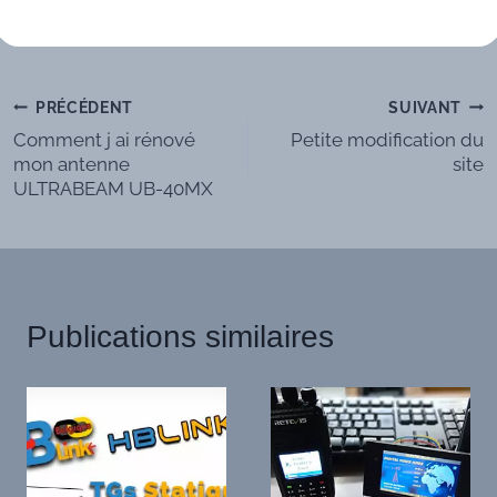
Navigation
PRÉCÉDENT
SUIVANT
Comment j ai rénové
Petite modification du
de
mon antenne
site
ULTRABEAM UB-40MX
l’article
Publications similaires