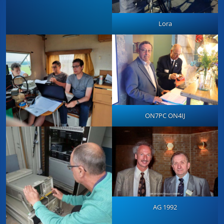
Lora
ON7PC ON4IJ
AG 1992