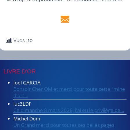
Vues :
10
LIVRE D’OR
Joel GARCIA
Bonsoir Cher OM et merci pour toute cette "mine
d'or"...
luc3LDF
Ce dimanche 8 mars 2026, j'ai eu le privilège de...
Michel Dom
Un Grand merci pour toutes ces belles pages