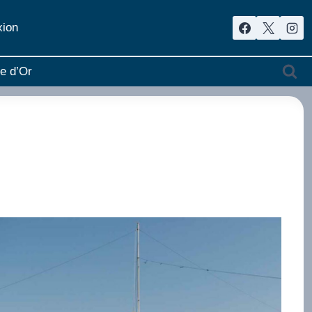
ion
re d’Or