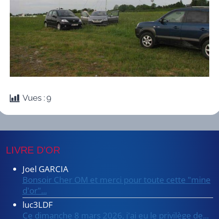
Vues :
9
LIVRE D’OR
Joel GARCIA
Bonsoir Cher OM et merci pour toute cette "mine
d'or"...
luc3LDF
Ce dimanche 8 mars 2026, j'ai eu le privilège de...