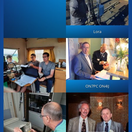
Lora
ON7PC ON4IJ