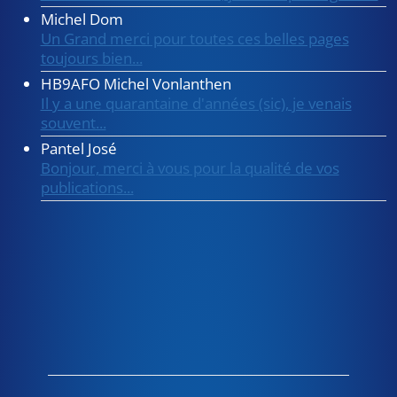
Michel Dom
Un Grand merci pour toutes ces belles pages
toujours bien...
HB9AFO Michel Vonlanthen
Il y a une quarantaine d'années (sic), je venais
souvent...
Pantel José
Bonjour, merci à vous pour la qualité de vos
publications...