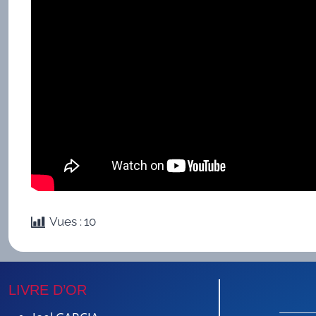
Vues :
10
LIVRE D’OR