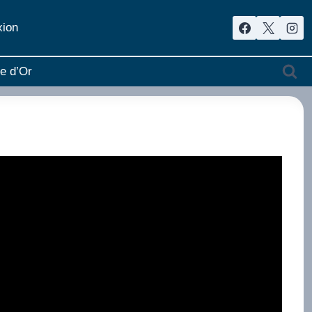
ion
re d’Or