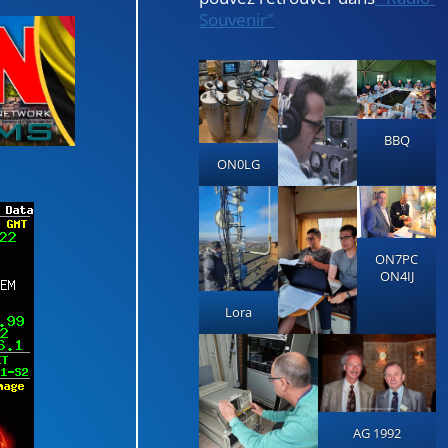
Souvenir"
BBQ
ON0LG
ON7PC
ON4IJ
Lora
AG 1992