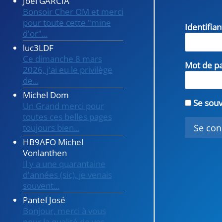
Joel GARCIA
Bonsoir Cher OM et merci
pour toute cette "mine
Identifia
d'or"...
luc3LDF
Ce dimanche 8 mars
Mot de p
2026, j'ai eu le privilège
de...
Michel Dom
Se souv
Un Grand merci pour
toutes ces belles pages
toujours bien...
HB9AFO Michel
Vonlanthen
Il y a une quarantaine
d'années (sic), je venais
souvent...
Pantel José
Bonjour, merci à vous
pour la qualité de vos