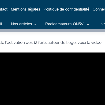
tact
Mentions légales
Politique de confidentialité
Connex
il
Nos articles
Radioamateurs ON5VL
Liv
l'activation des 12 forts autour de liège, voici la vidéo :