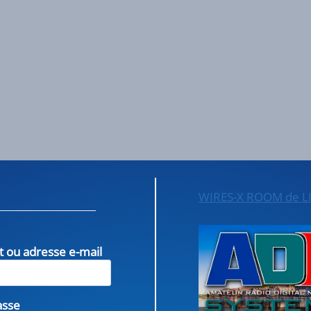
WIRES-X ROOM de L
nt ou adresse e-mail
asse