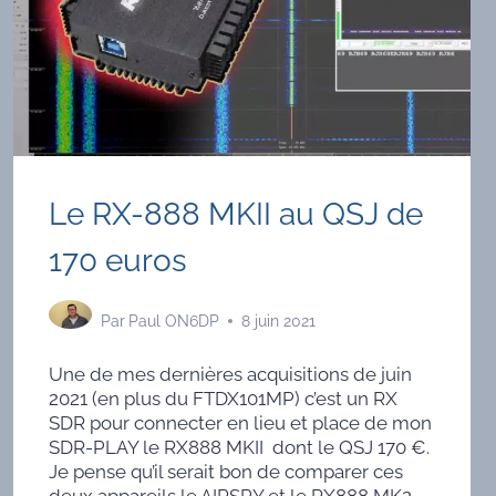
Le RX-888 MKII au QSJ de
170 euros
Par
Paul ON6DP
8 juin 2021
Une de mes dernières acquisitions de juin
2021 (en plus du FTDX101MP) c’est un RX
SDR pour connecter en lieu et place de mon
SDR-PLAY le RX888 MKII dont le QSJ 170 €.
Je pense qu’il serait bon de comparer ces
deux appareils le AIRSPY et le RX888 MK2.