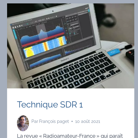
Technique SDR 1
Par
François paget
10 août 2021
La revue « Radioamateur-France » qui paraît