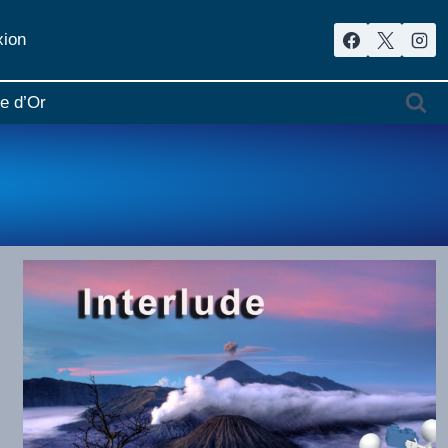
ion
re d’Or